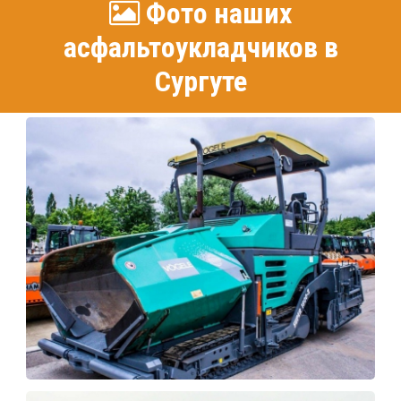
Фото наших
асфальтоукладчиков в
Сургуте