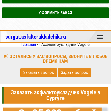
ОФОРМИТЬ ЗАКАЗ
Меню
surgut.asfalto-ukladchik.ru
Главная
->
Асфальтоукладчик Vogele
ОСТАЛИСЬ У ВАС ВОПРОСЫ, ЗВОНИТЕ В ЛЮБОЕ
ВРЕМЯ НАМ
Заказать звонок
Задать вопрос
Заказать асфальтоукладчик Vogele в
Сургуте