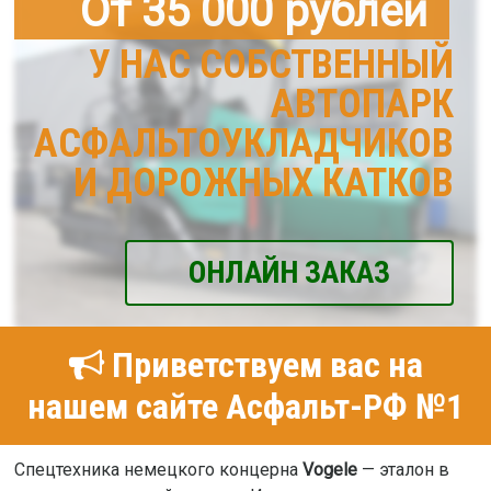
От 35 000 рублей
У НАС СОБСТВЕННЫЙ
АВТОПАРК
АСФАЛЬТОУКЛАДЧИКОВ
И ДОРОЖНЫХ КАТКОВ
ОНЛАЙН ЗАКАЗ
Приветствуем вас на
нашем сайте Асфальт-РФ №1
Спецтехника немецкого концерна
Vogele
— эталон в